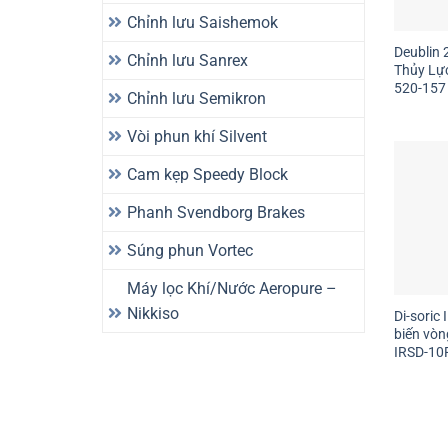
Chỉnh lưu Saishemok
Deublin 
Chỉnh lưu Sanrex
Thủy Lực
520-157
Chỉnh lưu Semikron
Vòi phun khí Silvent
Cam kẹp Speedy Block
Phanh Svendborg Brakes
Súng phun Vortec
Máy lọc Khí/Nước Aeropure –
Nikkiso
Di-soric
biến vò
IRSD-10