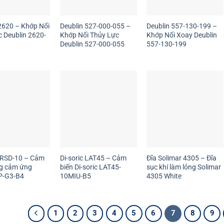
2620 – Khớp Nối
Deublin 527-000-055 –
Deublin 557-130-199 –
 Deublin 2620-
Khớp Nối Thủy Lực
Khớp Nối Xoay Deublin
Deublin 527-000-055
557-130-199
 IRSD-10 – Cảm
Di-soric LAT45 – Cảm
Đĩa Solimar 4305 – Đĩa
ng cảm ứng
biến Di-soric LAT45-
sục khí làm lỏng Solimar
P-G3-B4
10MIU-B5
4305 White
1
2
3
4
5
6
7
8
9