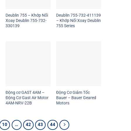
Deublin 755 – Khớp Nối
Deublin 755-732-411139
Xoay Deublin 755-732-
– Khớp Nối Xoay Deublin
330139
755 Series
Động cơ GAST 4AM –
Động Cơ Giảm Tốc
Động Cơ Gast Air Motor
Bauer – Bauer Geared
4AM-NRV-22B
Motors
10
…
42
43
44