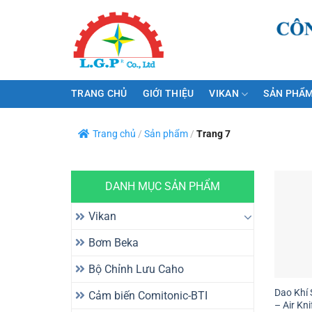
Bỏ
qua
nội
dung
TRANG CHỦ
GIỚI THIỆU
VIKAN
SẢN PHẨM
Trang chủ
/
Sản phẩm
/
Trang 7
DANH MỤC SẢN PHẨM
Vikan
Bơm Beka
Bộ Chỉnh Lưu Caho
Dao Khí 
Cảm biến Comitonic-BTI
– Air Kn