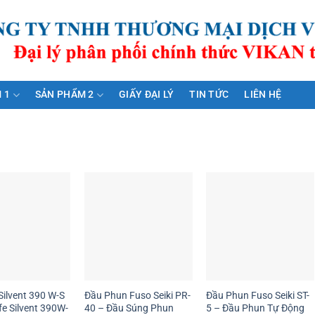
 1
SẢN PHẨM 2
GIẤY ĐẠI LÝ
TIN TỨC
LIÊN HỆ
Silvent 390 W-S
Đầu Phun Fuso Seiki PR-
Đầu Phun Fuso Seiki ST-
ife Silvent 390W-
40 – Đầu Súng Phun
5 – Đầu Phun Tự Động