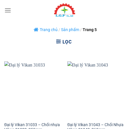
Bỏ
qua
nội
dung
Trang chủ
/
Sản phẩm
/
Trang 5
LỌC
Đại lý Vikan 31033 – Chổi nhựa
Đại lý Vikan 31043 – Chổi Nhựa