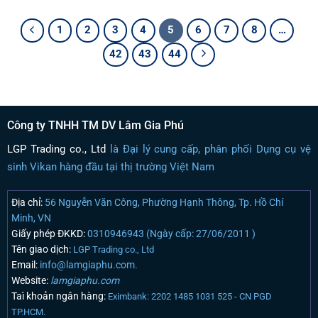
1
2
3
4
5
6
7
8
…
42
43
44
Công ty TNHH TM DV Lâm Gia Phú
LGP Trading co., Ltd
là Đại lý cung cấp, phân phối Dụng cụ vệ
sinh Vikan hàng đầu tại thị trường Việt Nam
Địa chỉ:
56 Nguyễn Văn Công, Phường Hạnh Thông, Tp. Hồ Chí
Minh, VN
Giấy phép ĐKKD:
0310946943 (Ngày cấp: 27/06/2011 )
Tên giao dịch:
LGP Trading co., Ltd
Email:
info@lamgiaphu.com.
Website:
lamgiaphu.com
Taì khoản ngân hàng:
Eximbank: 2202 1485 1031 525 - CN PGD
TP.HCM.