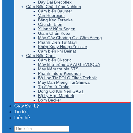
Dây Đai Brecoflex
Cảm Biến Chất Lỏng Nohken
Cảm biến Baumer
Van Hoerbiger
Băng Keo Teraoka
Cầu chì Efen
Xi lanh/ Núm Segen
Giảm Chấn Koba
Máy Gây Choáng Gia Cầm Aneng
Phanh Điện Từ Mayr
Khớp Xoay Haag+Zeissler
Cảm biến khí Beinat
Cảm Biến Capit
Cảm biến Di-soric
Máy khử trùng UV ATG EVOQUA
Máy kiểm tra pin STS
Phanh Intorq-Kendrion
Bộ Lọc Từ POLO Filter-Technik
Máy Dán Miệng Túi Shinwa
Tụ điện tử Frako
Động Cơ Khí Nén GAST
Bộ Ly Hợp Magtork
Bơm Becker
Giấy Đại Lý
Tin tức
Liên hệ
Tìm