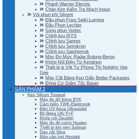
Phanh Warner Electric
Chân Kim Kiểm Tra Mạch Ingun
Vòi phun khí Silvent
Đầu phun Fuso Seiki-Lumina
Đầu Phun Lechler
Súng phun Vortec
Chỉnh lưu IXYS
Chỉnh lưu Sanrex
Chỉnh lưu Semikron
Chỉnh lưu Saishemok
Máy Đo Mức Radar Bolong-Beron
Khớp Nối Điện Từ Kendrion
Thiết bị & Vật Tư Phòng Thí Nghiệm Vee
Gee
Máy Cắt Băng Keo Giấy Better Packages
Động Cơ Giảm Tốc Bauer
SẢN PHẨM 2
Keo Silicon Tosseal
Máy đo độ bóng BYK
Cảm biến TWK-Elektronik
Đèn UV Aqua Ultraviolet
Bộ Beka UK/ P+F
Khớp nối Deublin
Máy đo độ cứng Huatec
Thiết bị khí nén Solimar
Dao cắt Slice
Máy cân hạt Hinotek