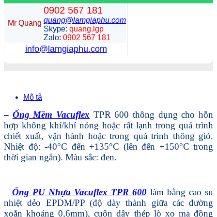
0902 567 181
quang@lamgiaphu.com
Mr Quang
Skype:
quang.lgp
Zalo:
0902 567 181
info@lamgiaphu.com
Mô tả
–
Ống Mềm Vacuflex
TPR 600 thông dụng cho hỗn
hợp không khí/khí nóng hoặc rất lạnh trong quá trình
chiết xuất, vận hành hoặc trong quá trình thông gió.
Nhiệt độ: -40°C đến +135°C (lên đến +150°C trong
thời gian ngắn).
Màu sắc: đen.
–
Ống PU Nhựa Vacuflex TPR 600
làm bằng cao su
nhiệt dẻo EPDM/PP (độ dày thành giữa các đường
xoắn khoảng 0,6mm), cuộn dây thép lò xo mạ đồng