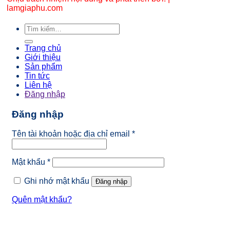
lamgiaphu.com
Tìm
kiếm:
Trang chủ
Giới thiệu
Sản phẩm
Tin tức
Liên hệ
Đăng nhập
Đăng nhập
Bắt
Tên tài khoản hoặc địa chỉ email
*
buộc
Bắt
Mật khẩu
*
buộc
Ghi nhớ mật khẩu
Đăng nhập
Quên mật khẩu?