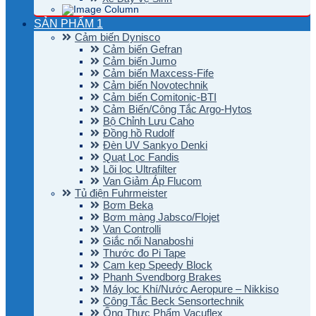
SẢN PHẨM 1
Cảm biến Dynisco
Cảm biến Gefran
Cảm biến Jumo
Cảm biến Maxcess-Fife
Cảm biến Novotechnik
Cảm biến Comitonic-BTI
Cảm Biến/Công Tắc Argo-Hytos
Bộ Chỉnh Lưu Caho
Đồng hồ Rudolf
Đèn UV Sankyo Denki
Quạt Lọc Fandis
Lõi lọc Ultrafilter
Van Giảm Áp Flucom
Tủ điện Fuhrmeister
Bơm Beka
Bơm màng Jabsco/Flojet
Van Controlli
Giắc nối Nanaboshi
Thước đo Pi Tape
Cam kẹp Speedy Block
Phanh Svendborg Brakes
Máy lọc Khí/Nước Aeropure – Nikkiso
Công Tắc Beck Sensortechnik
Ống Thực Phẩm Vacuflex