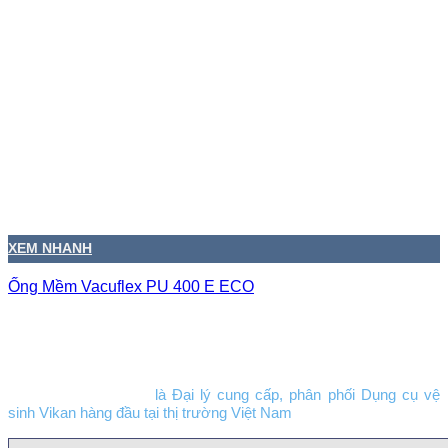
XEM NHANH
Ống Mềm Vacuflex PU 400 E ECO
Công ty TNHH TM DV Lâm Gia Phú
LGP Trading co., Ltd
là Đại lý cung cấp, phân phối Dụng cụ vệ
sinh Vikan hàng đầu tại thị trường Việt Nam