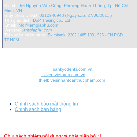
Địa chỉ:
56 Nguyễn Văn Công, Phường Hạnh Thông, Tp. Hồ Chí
Minh, VN
Giấy phép ĐKKD:
0310946943 (Ngày cấp: 27/06/2011 )
Tên giao dịch:
LGP Trading co., Ltd
Email:
info@lamgiaphu.com.
Website:
lamgiaphu.com
Taì khoản ngân hàng:
Eximbank: 2202 1485 1031 525 - CN PGD
TP.HCM.
Liên kết nội bộ
Đèn UV Sankyo Denki:
sankyodenki.com.vn
Béc phun Silvent:
silventvietnam.com.vn
Bàn chải Vikan:
thietbivesinhantoanthucpham.com
Chính sách bảo mật - thanh toán
Chính sách bảo mật thông tin
Chính sách bán hàng
Chịu trách nhiệm nội dung và phát triển bởi: |