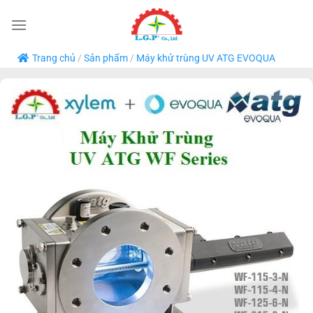
Bỏ
qua
nội
Trang chủ
/
Sản phẩm
/
Máy khử trùng UV ATG EVOQUA
dung