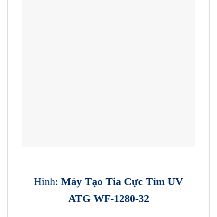
Hình:
Máy
T
ạo
Tia Cực Tím
UV
ATG WF-1280-32