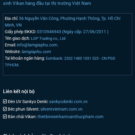
sinh Vikan hàng đầu tại thị trường Việt Nam
Địa chỉ:
56 Nguyễn Văn Công, Phường Hạnh Thông, Tp. Hồ Chí
Minh, VN
Giấy phép ĐKKD:
0310946943 (Ngày cấp: 27/06/2011 )
Tên giao dịch:
LGP Trading co., Ltd
Email:
info@lamgiaphu.com.
Website:
lamgiaphu.com
Taì khoản ngân hàng:
Eximbank: 2202 1485 1031 525 - CN PGD
TP.HCM.
Liên kết nội bộ
Đèn UV Sankyo Denki:
sankyodenki.com.vn
Béc phun Silvent:
silventvietnam.com.vn
Bàn chải Vikan:
thietbivesinhantoanthucpham.com