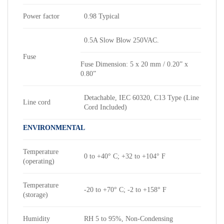
Power factor
0.98 Typical
0.5A Slow Blow 250VAC.
Fuse
Fuse Dimension: 5 x 20 mm / 0.20” x
0.80”
Detachable, IEC 60320, C13 Type (Line
Line cord
Cord Included)
ENVIRONMENTAL
Temperature
0 to +40° C; +32 to +104° F
(operating)
Temperature
-20 to +70° C; -2 to +158° F
(storage)
Humidity
RH 5 to 95%, Non-Condensing