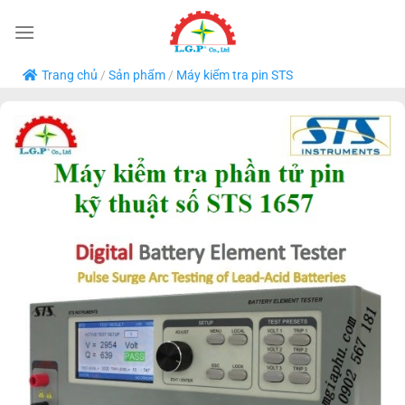
Bỏ
qua
nội
Trang chủ
/
Sản phẩm
/
Máy kiểm tra pin STS
dung