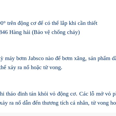
° trên động cơ để có thể lắp khi cần thiết
46 Hàng hải (Bảo vệ chống cháy)
ỳ máy bơm Jabsco nào để bơm xăng, sản phẩm dầ
thể xảy ra nổ hoặc tử vong.
 tháo đinh tán khỏi vỏ động cơ. Các lỗ mở vỏ ph
ảy ra nổ dẫn đến thương tích cá nhân, tử vong hoặc