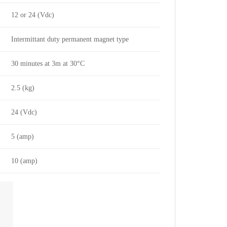
12 or 24 (Vdc)
Intermittant duty permanent magnet type
30 minutes at 3m at 30°C
2.5 (kg)
24 (Vdc)
5 (amp)
10 (amp)