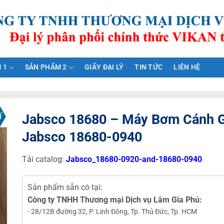
 1
SẢN PHẨM 2
GIẤY ĐẠI LÝ
TIN TỨC
LIÊN HỆ
Jabsco 18680 – Máy Bơm Cánh 
Jabsco 18680-0940
Tải catalog:
Jabsco_18680-0920-and-18680-0940
Sản phẩm sẵn có tại:
Công ty TNHH Thương mại Dịch vụ Lâm Gia Phú:
- 28/12B đường 32, P. Linh Đông, Tp. Thủ Đức, Tp. HCM