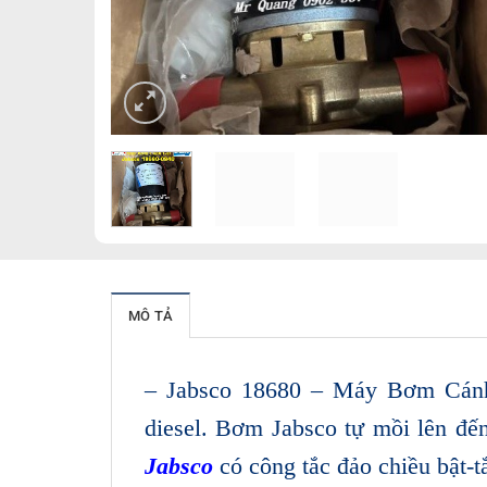
MÔ TẢ
– Jabsco 18680 – Máy Bơm Cánh 
diesel. Bơm Jabsco tự mồi lên đế
Jabsco
có công tắc đảo chiều bật-tắ