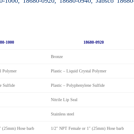
0-1000, 18680-0920, 18680-0940, Jabsco 18680
80-1000
18680-0920
Bronze
al Polymer
Plastic – Liquid Crystal Polymer
e Sulfide
Plastic – Polyphenylene Sulfide
Nitrile Lip Seal
Stainless steel
″ (25mm) Hose barb
1/2″ NPT Female or 1″ (25mm) Hose barb