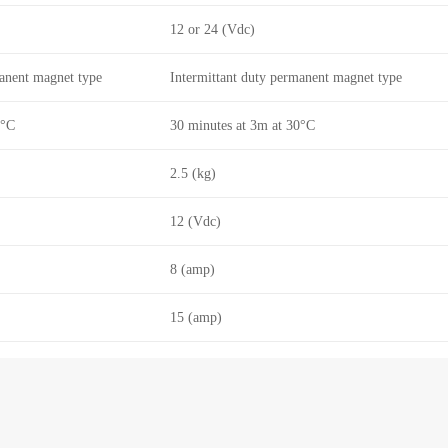
12 or 24 (Vdc)
manent magnet type
Intermittant duty permanent magnet type
0°C
30 minutes at 3m at 30°C
2.5 (kg)
12 (Vdc)
8 (amp)
15 (amp)