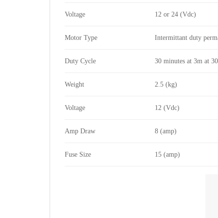
Voltage
12 or 24 (Vdc)
Motor Type
Intermittant duty per
Duty Cycle
30 minutes at 3m at 3
Weight
2.5 (kg)
Voltage
12 (Vdc)
Amp Draw
8 (amp)
Fuse Size
15 (amp)