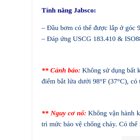
Tính năng
Jabsco:
– Đầu bơm có thể được lắp ở góc 90
– Đáp ứng USCG 183.410 & ISO88
** Cảnh báo:
Không sử dụng bất k
điểm bắt lửa dưới 98°F (37°C), có 
** Nguy cơ nổ:
Không vận hành khi
trì mức bảo vệ chống cháy. Có thể x