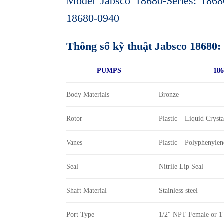
Model Jabsco 18680-Series: 1868
18680-0940
Thông số kỹ thuật Jabsco 18680:
PUMPS
186
Body Materials
Bronze
Rotor
Plastic – Liquid Cryst
Vanes
Plastic – Polyphenylen
Seal
Nitrile Lip Seal
Shaft Material
Stainless steel
Port Type
1/2″ NPT Female or 1