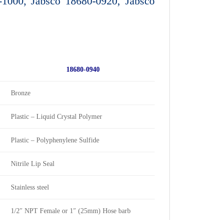
-1000, Jabsco 18680-0920, Jabsco
18680-0940
Bronze
Plastic – Liquid Crystal Polymer
Plastic – Polyphenylene Sulfide
Nitrile Lip Seal
Stainless steel
1/2″ NPT Female or 1″ (25mm) Hose barb