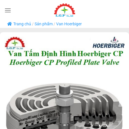
Bỏ
qua
nội
Trang chủ
/
Sản phẩm
/
Van Hoerbiger
dung