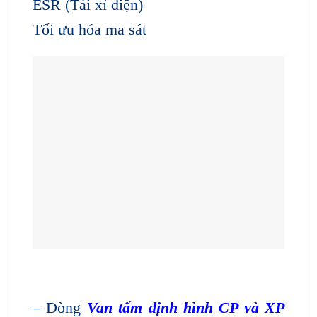
ESR (Tái xỉ điện)
Tối ưu hóa ma sát
– Dòng
Van tấm định hình CP và XP