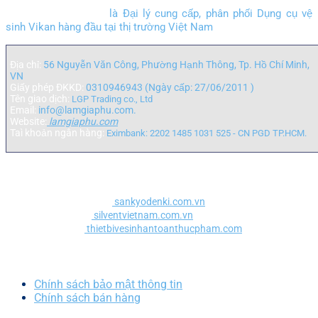
LGP Trading co., Ltd
là Đại lý cung cấp, phân phối Dụng cụ vệ
sinh Vikan hàng đầu tại thị trường Việt Nam
Địa chỉ:
56 Nguyễn Văn Công, Phường Hạnh Thông, Tp. Hồ Chí Minh,
VN
Giấy phép ĐKKD:
0310946943 (Ngày cấp: 27/06/2011 )
Tên giao dịch:
LGP Trading co., Ltd
Email:
info@lamgiaphu.com.
Website:
lamgiaphu.com
Taì khoản ngân hàng:
Eximbank: 2202 1485 1031 525 - CN PGD TP.HCM.
Liên kết nội bộ
Đèn UV Sankyo Denki:
sankyodenki.com.vn
Béc phun Silvent:
silventvietnam.com.vn
Bàn chải Vikan:
thietbivesinhantoanthucpham.com
Chính sách bảo mật - thanh toán
Chính sách bảo mật thông tin
Chính sách bán hàng