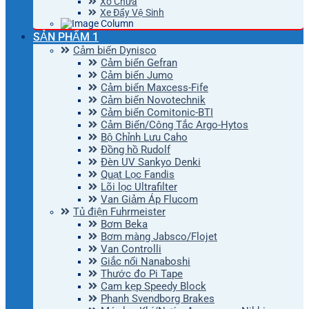
Xô Chứa
Xe Đẩy Vệ Sinh
SẢN PHẨM 1
Cảm biến Dynisco
Cảm biến Gefran
Cảm biến Jumo
Cảm biến Maxcess-Fife
Cảm biến Novotechnik
Cảm biến Comitonic-BTI
Cảm Biến/Công Tắc Argo-Hytos
Bộ Chỉnh Lưu Caho
Đồng hồ Rudolf
Đèn UV Sankyo Denki
Quạt Lọc Fandis
Lõi lọc Ultrafilter
Van Giảm Áp Flucom
Tủ điện Fuhrmeister
Bơm Beka
Bơm màng Jabsco/Flojet
Van Controlli
Giắc nối Nanaboshi
Thước đo Pi Tape
Cam kẹp Speedy Block
Phanh Svendborg Brakes