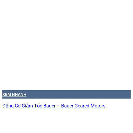
XEM NHANH
Động Cơ Giảm Tốc Bauer – Bauer Geared Motors
Công ty TNHH TM DV Lâm Gia Phú