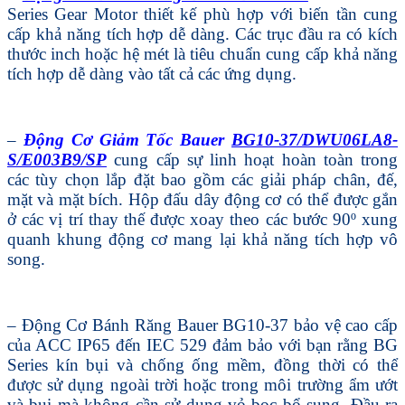
Series Gear Motor thiết kế phù hợp với biến tần cung
cấp khả năng tích hợp dễ dàng. Các trục đầu ra có kích
thước inch hoặc hệ mét là tiêu chuẩn cung cấp khả năng
tích hợp dễ dàng vào tất cả các ứng dụng.
–
Động Cơ Giảm Tốc Bauer
BG10-37/DWU06LA8-
S/E003B9/SP
cung cấp sự linh hoạt hoàn toàn trong
các tùy chọn lắp đặt bao gồm các giải pháp chân, đế,
mặt và mặt bích. Hộp đấu dây động cơ có thể được gắn
ở các vị trí thay thế được xoay theo các bước 90º xung
quanh khung động cơ mang lại khả năng tích hợp vô
song.
– Động Cơ Bánh Răng Bauer BG10-37 bảo vệ cao cấp
của ACC IP65 đến IEC 529 đảm bảo với bạn rằng BG
Series kín bụi và chống ống mềm, đồng thời có thể
được sử dụng ngoài trời hoặc trong môi trường ẩm ướt
và bụi mà không cần sử dụng vỏ bọc bổ sung. Đầu ra