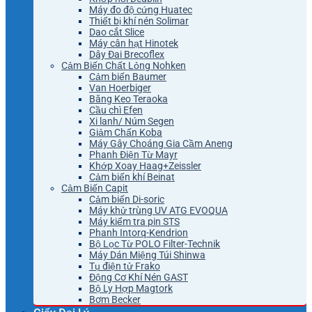
Máy đo độ cứng Huatec
Thiết bị khí nén Solimar
Dao cắt Slice
Máy cân hạt Hinotek
Dây Đai Brecoflex
Cảm Biến Chất Lỏng Nohken
Cảm biến Baumer
Van Hoerbiger
Băng Keo Teraoka
Cầu chì Efen
Xi lanh/ Núm Segen
Giảm Chấn Koba
Máy Gây Choáng Gia Cầm Aneng
Phanh Điện Từ Mayr
Khớp Xoay Haag+Zeissler
Cảm biến khí Beinat
Cảm Biến Capit
Cảm biến Di-soric
Máy khử trùng UV ATG EVOQUA
Máy kiểm tra pin STS
Phanh Intorq-Kendrion
Bộ Lọc Từ POLO Filter-Technik
Máy Dán Miệng Túi Shinwa
Tụ điện tử Frako
Động Cơ Khí Nén GAST
Bộ Ly Hợp Magtork
Bơm Becker