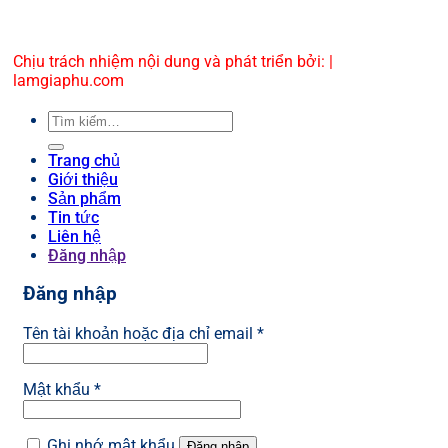
Chịu trách nhiệm nội dung và phát triển bởi: |
lamgiaphu.com
Tìm
kiếm:
Trang chủ
Giới thiệu
Sản phẩm
Tin tức
Liên hệ
Đăng nhập
Đăng nhập
Bắt
Tên tài khoản hoặc địa chỉ email
*
buộc
Bắt
Mật khẩu
*
buộc
Ghi nhớ mật khẩu
Đăng nhập