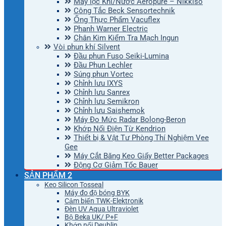
Máy lọc Khí/Nước Aeropure – Nikkiso
Công Tắc Beck Sensortechnik
Ống Thực Phẩm Vacuflex
Phanh Warner Electric
Chân Kim Kiểm Tra Mạch Ingun
Vòi phun khí Silvent
Đầu phun Fuso Seiki-Lumina
Đầu Phun Lechler
Súng phun Vortec
Chỉnh lưu IXYS
Chỉnh lưu Sanrex
Chỉnh lưu Semikron
Chỉnh lưu Saishemok
Máy Đo Mức Radar Bolong-Beron
Khớp Nối Điện Từ Kendrion
Thiết bị & Vật Tư Phòng Thí Nghiệm Vee
Gee
Máy Cắt Băng Keo Giấy Better Packages
Động Cơ Giảm Tốc Bauer
SẢN PHẨM 2
Keo Silicon Tosseal
Máy đo độ bóng BYK
Cảm biến TWK-Elektronik
Đèn UV Aqua Ultraviolet
Bộ Beka UK/ P+F
Khớp nối Deublin