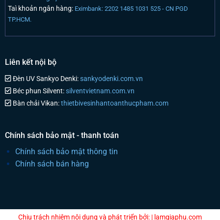
Taì khoản ngân hàng:
Eximbank: 2202 1485 1031 525 - CN PGD
TP.HCM.
Liên kết nội bộ
Đèn UV Sankyo Denki:
sankyodenki.com.vn
Béc phun Silvent:
silventvietnam.com.vn
Bàn chải Vikan:
thietbivesinhantoanthucpham.com
Chính sách bảo mật - thanh toán
Chính sách bảo mật thông tin
Chính sách bán hàng
Chịu trách nhiệm nội dung và phát triển bởi: | lamgiaphu.com