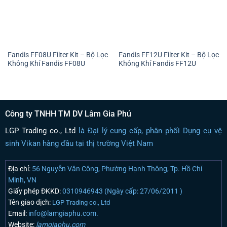
Fandis FF08U Filter Kit – Bộ Lọc
Fandis FF12U Filter Kit – Bộ Lọc
Không Khí Fandis FF08U
Không Khí Fandis FF12U
Công ty TNHH TM DV Lâm Gia Phú
LGP Trading co., Ltd
là Đại lý cung cấp, phân phối Dụng cụ vệ
sinh Vikan hàng đầu tại thị trường Việt Nam
Địa chỉ:
56 Nguyễn Văn Công, Phường Hạnh Thông, Tp. Hồ Chí
Minh, VN
Giấy phép ĐKKD:
0310946943 (Ngày cấp: 27/06/2011 )
Tên giao dịch:
LGP Trading co., Ltd
Email:
info@lamgiaphu.com.
Website:
lamgiaphu.com