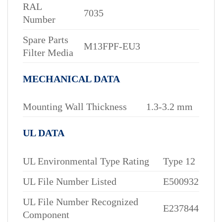
RAL
7035
Number
Spare Parts
M13FPF-EU3
Filter Media
MECHANICAL DATA
Mounting Wall Thickness
1.3-3.2 mm
UL DATA
UL Environmental Type Rating
Type 12
UL File Number Listed
E500932
UL File Number Recognized
E237844
Component