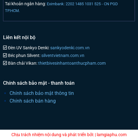
Taì khoản ngân hàng:
Eximbank: 2202 1485 1031 525 - CN PGD
TP.HCM.
Liên kết nội bộ
Đèn UV Sankyo Denki:
sankyodenki.com.vn
Béc phun Silvent:
silventvietnam.com.vn
Bàn chải Vikan:
thietbivesinhantoanthucpham.com
Chính sách bảo mật - thanh toán
Chính sách bảo mật thông tin
Chính sách bán hàng
Chịu trách nhiệm nội dung và phát triển bởi: | lamgiaphu.com