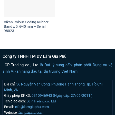
Vikan Colour Coding Rubber
Band x 5, Ø40 mm – Serial:
98023
Công ty TNHH TM DV Lâm Gia Phú
LGP Trading co., Ltd
là Đại lý cung cấp, phân phối Dụng cụ vệ
sinh Vikan hàng đầu tại thị trường Việt Nam
Địa chỉ:
56 Nguyễn Văn Công, Phường Hạnh Thông, Tp. Hồ Chí
Minh, VN
Giấy phép ĐKKD:
0310946943 (Ngày cấp: 27/06/2011 )
Tên giao dịch:
LGP Trading co., Ltd
Email:
info@lamgiaphu.com.
Website:
lamgiaphu.com