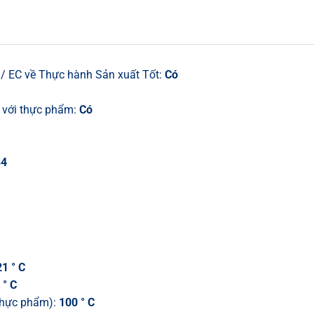
/ EC về Thực hành Sản xuất Tốt:
Có
c với thực phẩm:
Có
34
1 ° C
 ° C
 thực phẩm):
100 ° C