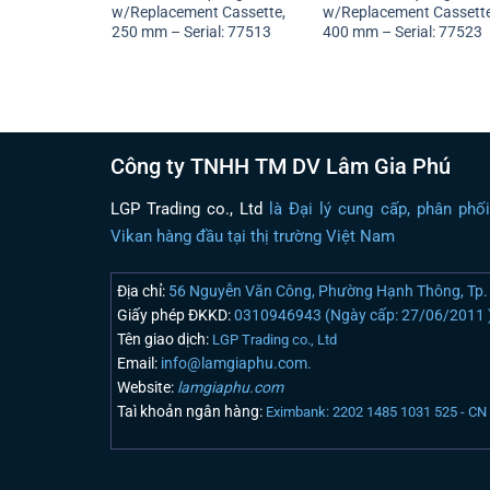
w/Replacement Cassette,
w/Replacement Cassette
250 mm – Serial: 77513
400 mm – Serial: 77523
Công ty TNHH TM DV Lâm Gia Phú
LGP Trading co., Ltd
là Đại lý cung cấp, phân phố
Vikan hàng đầu tại thị trường Việt Nam
Địa chỉ:
56 Nguyễn Văn Công, Phường Hạnh Thông, Tp. 
Giấy phép ĐKKD:
0310946943 (Ngày cấp: 27/06/2011 
Tên giao dịch:
LGP Trading co., Ltd
Email:
info@lamgiaphu.com.
Website:
lamgiaphu.com
Taì khoản ngân hàng:
Eximbank: 2202 1485 1031 525 - C