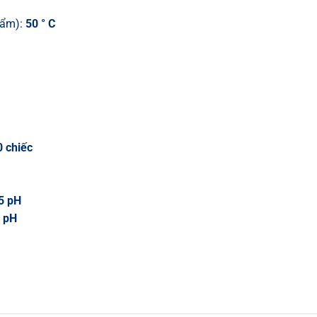
phẩm):
50 ° C
 chiếc
5 pH
 pH