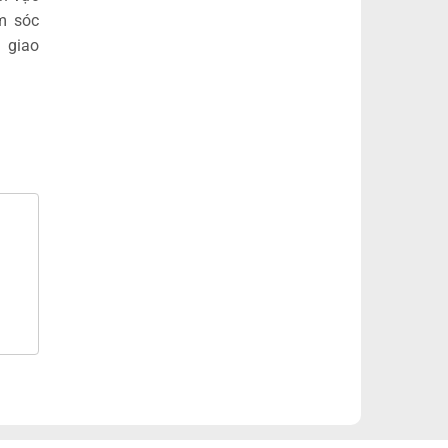
m sóc
h giao