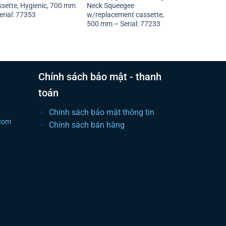
sette, Hygienic, 700 mm
Neck Squeegee
erial: 77353
w/replacement cassette,
500 mm – Serial: 77233
Chính sách bảo mật - thanh
toán
Chính sách bảo mật thông tin
.com
Chính sách bán hàng