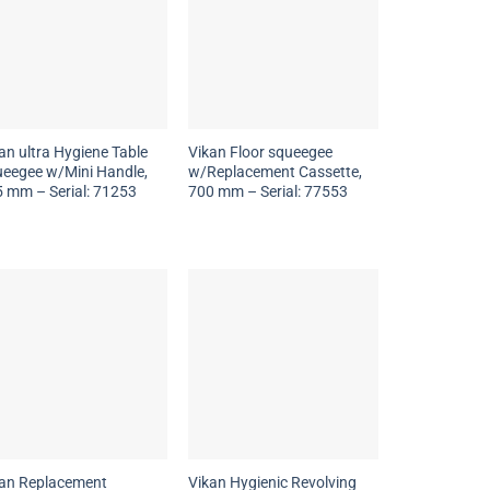
an ultra Hygiene Table
Vikan Floor squeegee
eegee w/Mini Handle,
w/Replacement Cassette,
 mm – Serial: 71253
700 mm – Serial: 77553
kan Replacement
Vikan Hygienic Revolving