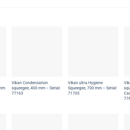
Vikan Condensation
Vikan ultra Hygiene
Vik
 mm
squeegee, 400 mm – Serial:
Squeegee, 700 mm – Serial:
sq
77163
71703
Cas
77