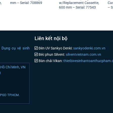
,
mm – Serial: 708869
w/Replacement Cassette,
Cas
600 mm – Serial: 77543
– S
Liên kết nội bộ
i Dụng cụ vệ sinh
Đèn UV Sankyo Denki:
sankyodenki.com.vn
Béc phun Silvent:
silventvietnam.com.vn
Bàn chải Vikan:
thietbivesinhantoanthucpham
Hồ Chí Minh, VN
)
N PGD TP.HCM.