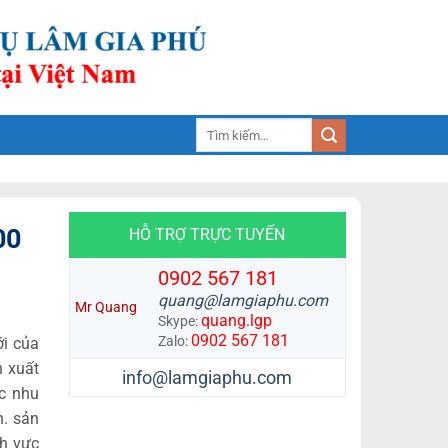
Tìm
kiếm:
00
HỖ TRỢ TRỰC TUYẾN
0902 567 181
quang@lamgiaphu.com
Mr Quang
quang.lgp
Skype:
0902 567 181
Zalo:
ới của
n xuất
info@lamgiaphu.com
c nhu
h. sản
nh vực