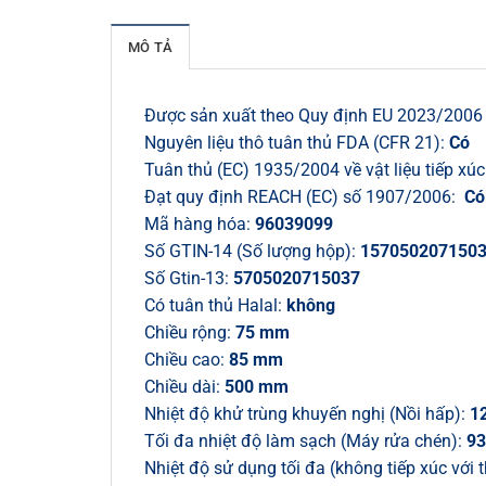
MÔ TẢ
Được sản xuất theo Quy định EU 2023/2006 
Nguyên liệu thô tuân thủ FDA (CFR 21):
Có
Tuân thủ (EC) 1935/2004 về vật liệu tiếp xú
Đạt quy định REACH (EC) số 1907/2006:
Có
Mã hàng hóa:
96039099
Số GTIN-14 (Số lượng hộp):
157050207150
Số Gtin-13:
5705020715037
Có tuân thủ Halal:
không
Chiều rộng:
75 mm
Chiều cao:
85 mm
Chiều dài:
500 mm
Nhiệt độ khử trùng khuyến nghị (Nồi hấp):
12
Tối đa nhiệt độ làm sạch (Máy rửa chén):
93
Nhiệt độ sử dụng tối đa (không tiếp xúc với