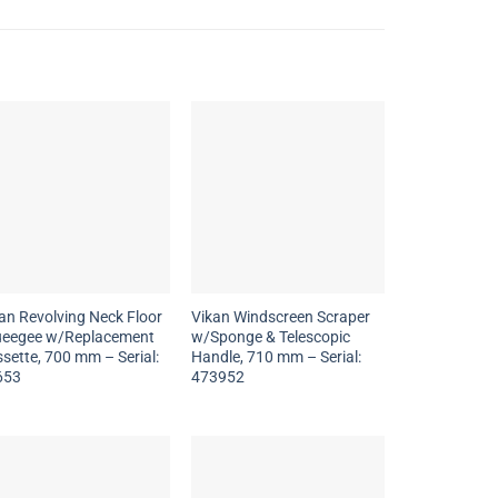
an Revolving Neck Floor
Vikan Windscreen Scraper
ueegee w/Replacement
w/Sponge & Telescopic
sette, 700 mm – Serial:
Handle, 710 mm – Serial:
653
473952