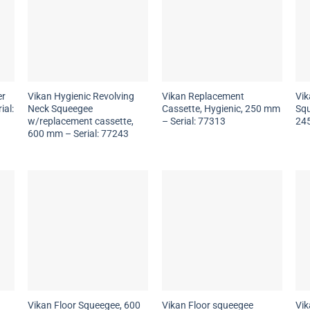
er
Vikan Hygienic Revolving
Vikan Replacement
Vik
ial:
Neck Squeegee
Cassette, Hygienic, 250 mm
Squ
w/replacement cassette,
– Serial: 77313
245
600 mm – Serial: 77243
Vikan Floor Squeegee, 600
Vikan Floor squeegee
Vi