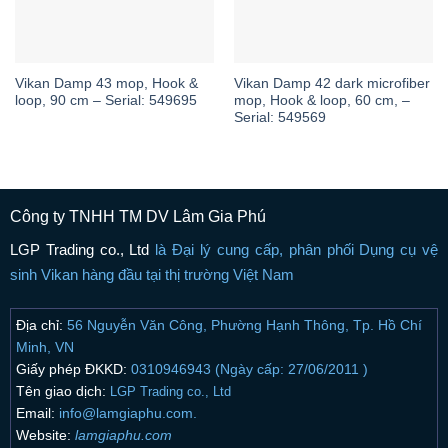
Vikan Damp 43 mop, Hook &
Vikan Damp 42 dark microfiber
loop, 90 cm – Serial: 549695
mop, Hook & loop, 60 cm, –
Serial: 549569
Công ty TNHH TM DV Lâm Gia Phú
LGP Trading co., Ltd
là Đại lý cung cấp, phân phối Dụng cụ vệ
sinh Vikan hàng đầu tại thị trường Việt Nam
Địa chỉ:
56 Nguyễn Văn Công, Phường Hạnh Thông, Tp. Hồ Chí
Minh, VN
Giấy phép ĐKKD:
0310946943 (Ngày cấp: 27/06/2011 )
Tên giao dịch:
LGP Trading co., Ltd
Email:
info@lamgiaphu.com.
Website:
lamgiaphu.com