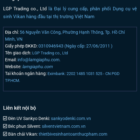
LGP Trading co., Ltd
là Đại lý cung cấp, phân phối Dụng cụ vệ
sinh Vikan hàng đầu tại thị trường Việt Nam
Địa chỉ:
56 Nguyễn Văn Công, Phường Hạnh Thông, Tp. Hồ Chí
Minh, VN
Giấy phép ĐKKD:
0310946943 (Ngày cấp: 27/06/2011 )
Tên giao dịch:
LGP Trading co., Ltd
Email:
info@lamgiaphu.com.
Website:
lamgiaphu.com
Taì khoản ngân hàng:
Eximbank: 2202 1485 1031 525 - CN PGD
TP.HCM.
Liên kết nội bộ
Đèn UV Sankyo Denki:
sankyodenki.com.vn
Béc phun Silvent:
silventvietnam.com.vn
Bàn chải Vikan:
thietbivesinhantoanthucpham.com