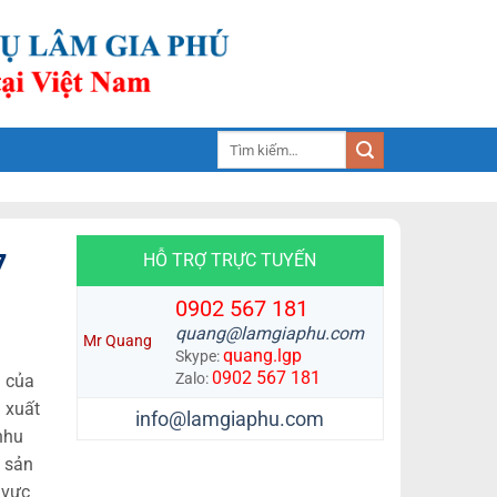
Tìm
kiếm:
7
HỖ TRỢ TRỰC TUYẾN
0902 567 181
quang@lamgiaphu.com
Mr Quang
quang.lgp
Skype:
0902 567 181
Zalo:
i của
n xuất
info@lamgiaphu.com
nhu
. sản
 vực