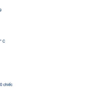
9
° C
0 chiếc