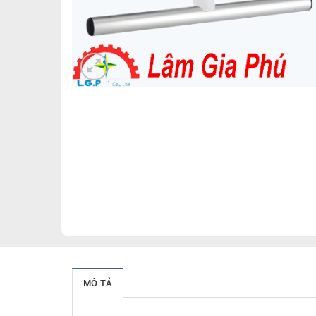
MÔ TẢ