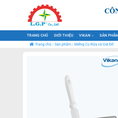
Bỏ
qua
nội
dung
TRANG CHỦ
GIỚI THIỆU
VIKAN
SẢN PHẨM
Trang chủ
/
Sản phẩm
/
Miếng Cọ Rửa và Giá Đỡ