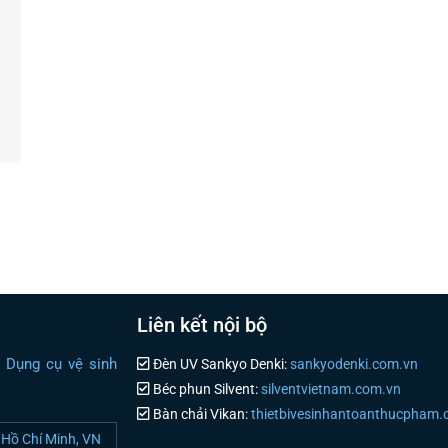
Liên kết nội bộ
i Dụng cụ vệ sinh
Đèn UV Sankyo Denki:
sankyodenki.com.vn
Béc phun Silvent:
silventvietnam.com.vn
Bàn chải Vikan:
thietbivesinhantoanthucpham
Hồ Chí Minh, VN