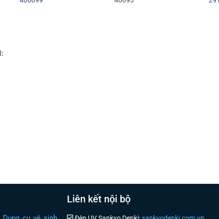
406099
40093
29
Liên kết nội bộ
i Dụng cụ vệ sinh
Đèn UV Sankyo Denki:
sankyodenki.com.vn