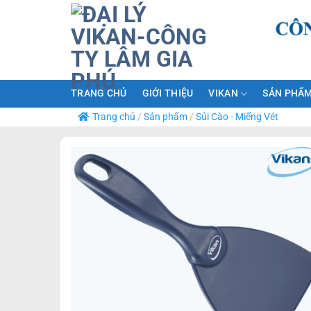
Bỏ
qua
nội
dung
TRANG CHỦ
GIỚI THIỆU
VIKAN
SẢN PHẨM
Trang chủ
/
Sản phẩm
/
Sủi Cào - Miếng Vét