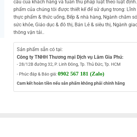
cầu của khách hàng và tuân thủ pháp luật theo luật định
phẩm của chúng tôi được thiết kế để sử dụng trong: Lĩnh
thực phẩm & thức uống, Bếp & nhà hàng, Ngành chăm s
sức khỏe, Giáo dục & đô thị, Bán Lẻ & siêu thị, Ngành gia
thông vận tải..
Sản phẩm sẵn có tại:
Công ty TNHH Thương mại Dịch vụ Lâm Gia Phú:
- 28/12B đường 32, P. Linh Đông, Tp. Thủ Đức, Tp. HCM
0902 567 181 (Zalo)
- Phúc đáp & Báo giá:
Cam kết hoàn tiền nếu sản phẩm không phải chính hãng