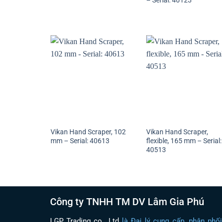
– Serial: 40123
Vikan Hand Scraper, 102
Vikan Hand Scraper,
mm – Serial: 40613
flexible, 165 mm – Serial:
40513
Công ty TNHH TM DV Lâm Gia Phú
LGP Trading co., Ltd
là Đại lý cung cấp, phân phố