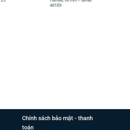
125
Handle, 50 mm – Serial:
40103
Chính sách bảo mật - thanh
toán