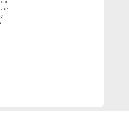
. sản
 vực
óc
o