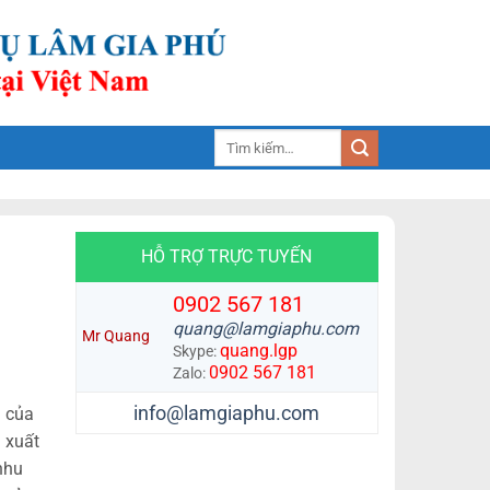
Tìm
kiếm:
HỖ TRỢ TRỰC TUYẾN
0902 567 181
quang@lamgiaphu.com
Mr Quang
quang.lgp
Skype:
0902 567 181
Zalo:
info@lamgiaphu.com
i của
n xuất
nhu