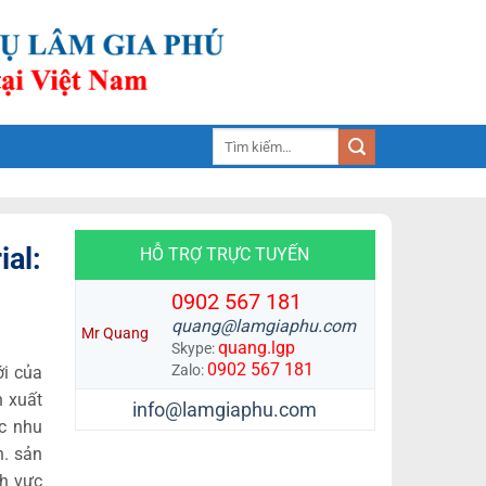
Tìm
kiếm:
al:
HỖ TRỢ TRỰC TUYẾN
0902 567 181
quang@lamgiaphu.com
Mr Quang
quang.lgp
Skype:
0902 567 181
Zalo:
ới của
n xuất
info@lamgiaphu.com
c nhu
h. sản
nh vực