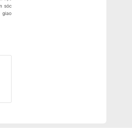
m sóc
h giao