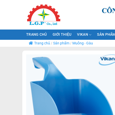
Bỏ
qua
nội
dung
TRANG CHỦ
GIỚI THIỆU
VIKAN
SẢN PHẨM
Trang chủ
/
Sản phẩm
/
Muỗng - Gàu