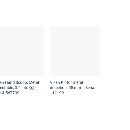
an Hand Scoop, Metal
Vikan Kit for metal
ectable, 0.5 Litre(s) –
detection, 55 mm – Serial:
ial: 567799
111199