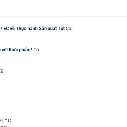
/ EC về Thực hành Sản xuất Tốt
Có
c với thực phẩm¹
Có
32
1 ° C