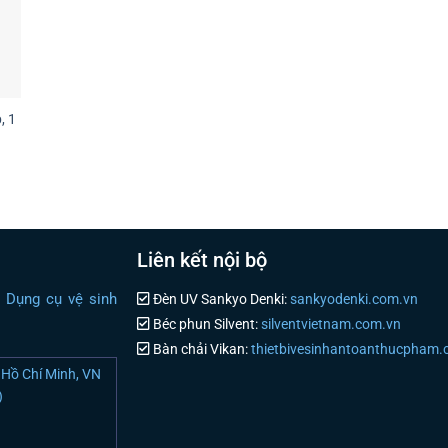
, 1
Liên kết nội bộ
i Dụng cụ vệ sinh
Đèn UV Sankyo Denki:
sankyodenki.com.vn
Béc phun Silvent:
silventvietnam.com.vn
Bàn chải Vikan:
thietbivesinhantoanthucpham
Hồ Chí Minh, VN
)