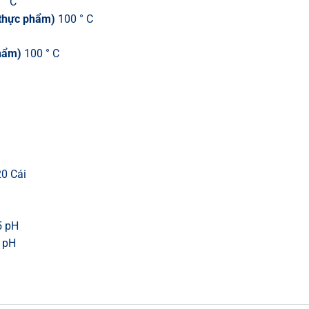
 ° C
 thực phẩm)
100 ° C
phẩm)
100 ° C
0 Cái
5 pH
 pH