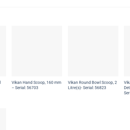
l
Vikan Hand Scoop, 160 mm
Vikan Round Bowl Scoop, 2
Vik
– Serial: 56703
Litre(s)- Serial: 56823
Det
Ser