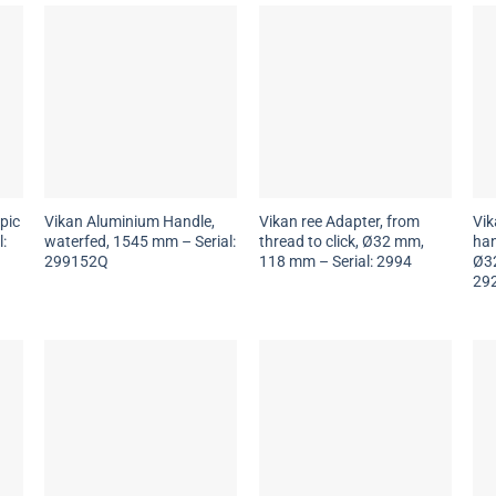
pic
Vikan Aluminium Handle,
Vikan ree Adapter, from
Vik
:
waterfed, 1545 mm – Serial:
thread to click, Ø32 mm,
han
299152Q
118 mm – Serial: 2994
Ø32
29