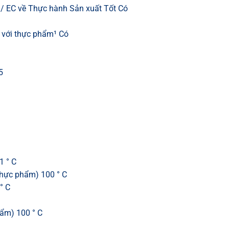
/ EC về Thực hành Sản xuất Tốt Có
c với thực phẩm¹ Có
5
1 ° C
 thực phẩm) 100 ° C
° C
hẩm) 100 ° C