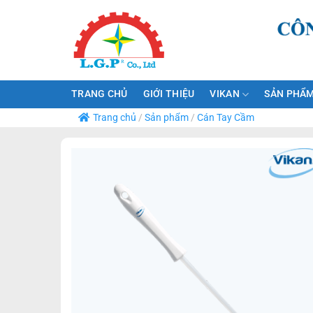
Bỏ
qua
nội
dung
TRANG CHỦ
GIỚI THIỆU
VIKAN
SẢN PHẨM
Trang chủ
/
Sản phẩm
/
Cán Tay Cầm