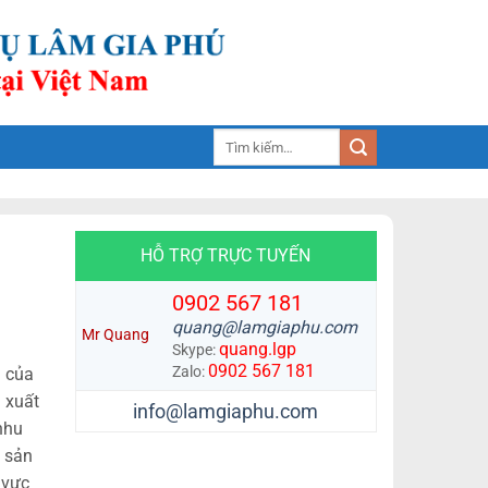
Tìm
kiếm:
HỖ TRỢ TRỰC TUYẾN
0902 567 181
quang@lamgiaphu.com
Mr Quang
quang.lgp
Skype:
0902 567 181
Zalo:
i của
n xuất
info@lamgiaphu.com
nhu
. sản
 vực