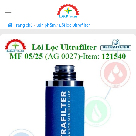
Bỏ
qua
nội
Trang chủ
/
Sản phẩm
/
Lõi lọc Ultrafilter
dung