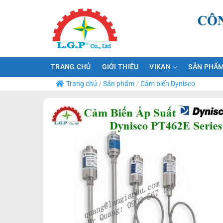
Bỏ
qua
nội
dung
TRANG CHỦ
GIỚI THIỆU
VIKAN
SẢN PHẨM
Trang chủ
/
Sản phẩm
/
Cảm biến Dynisco