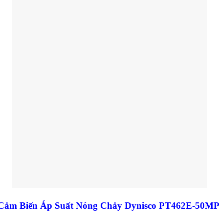
Cảm Biến Áp Suất
Nóng Chảy
Dynisco PT462E-50MP