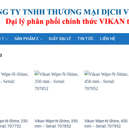
 1
SẢN PHẨM 2
GIẤY ĐẠI LÝ
TIN TỨC
LIÊN HỆ
3
pe-N-Shine, 250
Vikan Wipe-N-Shine, 350
Vikan Wipe-N-Shine, 450
ial: 707752
mm – Serial: 707852
mm – Serial: 707952