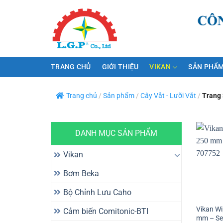
Bỏ
qua
nội
dung
TRANG CHỦ
GIỚI THIỆU
VIKAN
SẢN PHẨM
Trang chủ
/
Sản phẩm
/
Cây Vắt - Lưỡi Vắt
/
Trang 
DANH MỤC SẢN PHẨM
Vikan
Bơm Beka
Bộ Chỉnh Lưu Caho
Vikan Wi
Cảm biến Comitonic-BTI
mm – Ser