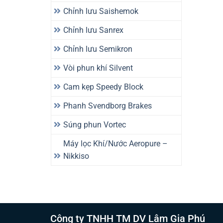
Chỉnh lưu Saishemok
Chỉnh lưu Sanrex
Chỉnh lưu Semikron
Vòi phun khí Silvent
Cam kẹp Speedy Block
Phanh Svendborg Brakes
Súng phun Vortec
Máy lọc Khí/Nước Aeropure –
Nikkiso
Công ty TNHH TM DV Lâm Gia Phú