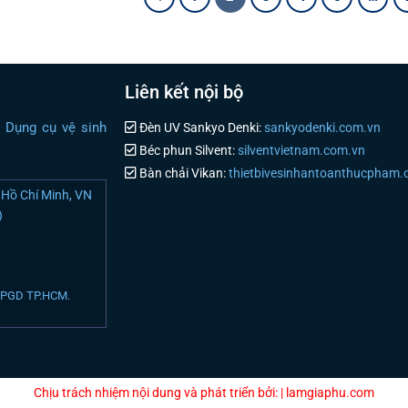
Liên kết nội bộ
i Dụng cụ vệ sinh
Đèn UV Sankyo Denki:
sankyodenki.com.vn
Béc phun Silvent:
silventvietnam.com.vn
Bàn chải Vikan:
thietbivesinhantoanthucpham
Hồ Chí Minh, VN
)
N PGD TP.HCM.
Chịu trách nhiệm nội dung và phát triển bởi: | lamgiaphu.com