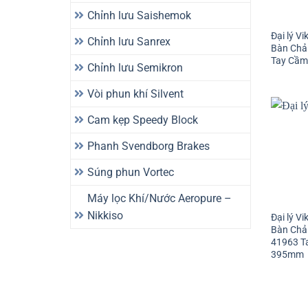
Chỉnh lưu Saishemok
Đại lý V
Chỉnh lưu Sanrex
Bàn Chả
Tay Cầm
Chỉnh lưu Semikron
Vòi phun khí Silvent
Cam kẹp Speedy Block
Phanh Svendborg Brakes
Súng phun Vortec
Máy lọc Khí/Nước Aeropure –
Nikkiso
Đại lý V
Bàn Chả
41963 T
395mm