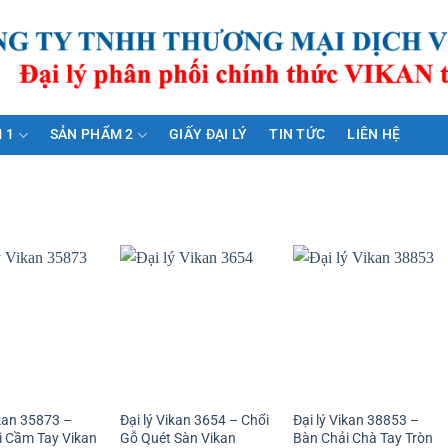
 1
SẢN PHẨM 2
GIẤY ĐẠI LÝ
TIN TỨC
LIÊN HỆ
ikan 35873 –
Đại lý Vikan 3654 – Chổi
Đại lý Vikan 38853 –
i Cầm Tay Vikan
Gỗ Quét Sàn Vikan
Bàn Chải Chà Tay Tròn