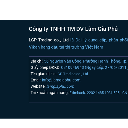
Công ty TNHH TM DV Lâm Gia Phú
LGP Trading co., Ltd
là Đại lý cung cấp, phân phố
Vikan hàng đầu tại thị trường Việt Nam
Địa chỉ:
56 Nguyễn Văn Công, Phường Hạnh Thông, Tp. 
Giấy phép ĐKKD:
0310946943 (Ngày cấp: 27/06/2011 
Tên giao dịch:
LGP Trading co., Ltd
Email:
info@lamgiaphu.com.
Website:
lamgiaphu.com
Taì khoản ngân hàng:
Eximbank: 2202 1485 1031 525 - C