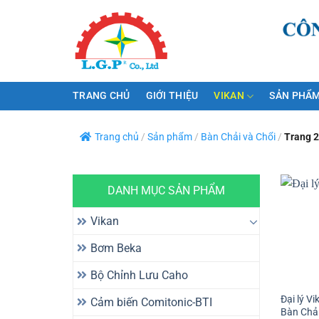
Bỏ
qua
nội
dung
TRANG CHỦ
GIỚI THIỆU
VIKAN
SẢN PHẨM
Trang chủ
/
Sản phẩm
/
Bàn Chải và Chổi
/
Trang 2
DANH MỤC SẢN PHẨM
Vikan
Bơm Beka
Bộ Chỉnh Lưu Caho
Đại lý V
Cảm biến Comitonic-BTI
Bàn Chả