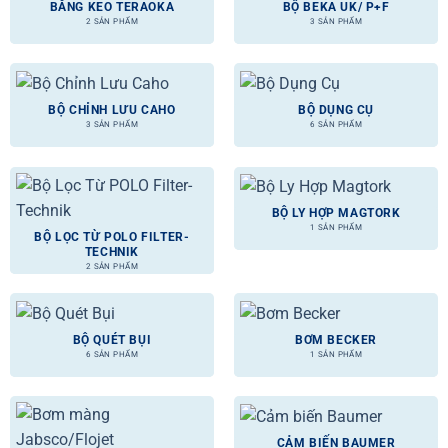
BĂNG KEO TERAOKA
BỘ BEKA UK/ P+F
2 SẢN PHẨM
3 SẢN PHẨM
BỘ CHỈNH LƯU CAHO
BỘ DỤNG CỤ
3 SẢN PHẨM
6 SẢN PHẨM
BỘ LY HỢP MAGTORK
1 SẢN PHẨM
BỘ LỌC TỪ POLO FILTER-
TECHNIK
2 SẢN PHẨM
BỘ QUÉT BỤI
BƠM BECKER
6 SẢN PHẨM
1 SẢN PHẨM
CẢM BIẾN BAUMER