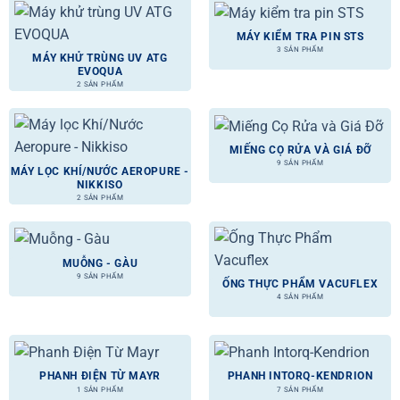
MÁY KIỂM TRA PIN STS
3 SẢN PHẨM
MÁY KHỬ TRÙNG UV ATG
EVOQUA
2 SẢN PHẨM
MIẾNG CỌ RỬA VÀ GIÁ ĐỠ
9 SẢN PHẨM
MÁY LỌC KHÍ/NƯỚC AEROPURE -
NIKKISO
2 SẢN PHẨM
MUỖNG - GÀU
9 SẢN PHẨM
ỐNG THỰC PHẨM VACUFLEX
4 SẢN PHẨM
PHANH ĐIỆN TỪ MAYR
PHANH INTORQ-KENDRION
1 SẢN PHẨM
7 SẢN PHẨM