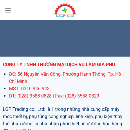
Bỏ
qua
nội
dung
CÔNG TY TNHH THƯƠNG MẠI DỊCH VỤ LÂM GIA PHÚ
ĐC: 56 Nguyễn Văn Công, Phường Hạnh Thông, Tp. Hồ
Chí Minh
MST: 0310 946 943
ĐT: (028) 3588 0828 | Fax: (028) 3588 0829
LGP Trading co., Ltd: là 1 trong những nhà cung cấp máy
móc thiết bị, phụ tùng công nghiệp, linh kiện, phụ kiện thay
thế nhà xưởng, là nhà phân phối thiết bị tự động hóa hàng