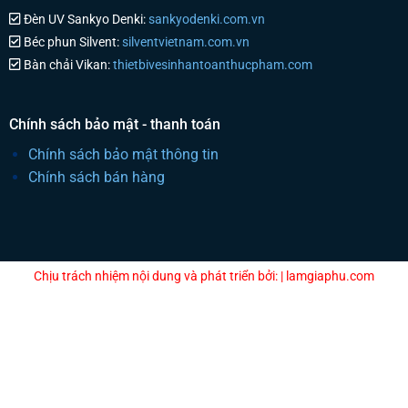
Đèn UV Sankyo Denki:
sankyodenki.com.vn
Béc phun Silvent:
silventvietnam.com.vn
Bàn chải Vikan:
thietbivesinhantoanthucpham.com
Chính sách bảo mật - thanh toán
Chính sách bảo mật thông tin
Chính sách bán hàng
Chịu trách nhiệm nội dung và phát triển bởi: | lamgiaphu.com