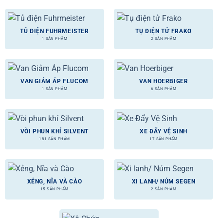
TỦ ĐIỆN FUHRMEISTER
TỤ ĐIỆN TỬ FRAKO
1 SẢN PHẨM
2 SẢN PHẨM
VAN GIẢM ÁP FLUCOM
VAN HOERBIGER
1 SẢN PHẨM
6 SẢN PHẨM
VÒI PHUN KHÍ SILVENT
XE ĐẨY VỆ SINH
181 SẢN PHẨM
17 SẢN PHẨM
XẺNG, NĨA VÀ CÀO
XI LANH/ NÚM SEGEN
15 SẢN PHẨM
2 SẢN PHẨM