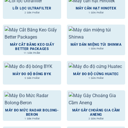
LÕI LỌC ULTRAFILTER
MÁY CÂN HẠT HINOTEK
2 SẢN PHẨM
1 SẢN PHẨM
MÁY CẮT BĂNG KEO GIẤY
MÁY DÁN MIỆNG TÚI SHINWA
BETTER PACKAGES
1 SẢN PHẨM
11 SẢN PHẨM
MÁY ĐO ĐỘ BÓNG BYK
MÁY ĐO ĐỘ CỨNG HUATEC
5 SẢN PHẨM
1 SẢN PHẨM
MÁY ĐO MỨC RADAR BOLONG-
MÁY GÂY CHOÁNG GIA CẦM
BERON
ANENG
1 SẢN PHẨM
2 SẢN PHẨM