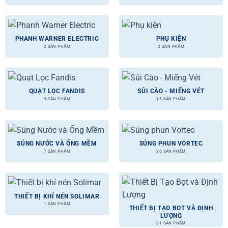
PHANH WARNER ELECTRIC
PHỤ KIỆN
2 SẢN PHẨM
2 SẢN PHẨM
QUẠT LỌC FANDIS
SỦI CÀO - MIẾNG VÉT
9 SẢN PHẨM
15 SẢN PHẨM
SÚNG NƯỚC VÀ ỐNG MỀM
SÚNG PHUN VORTEC
7 SẢN PHẨM
36 SẢN PHẨM
THIẾT BỊ KHÍ NÉN SOLIMAR
1 SẢN PHẨM
THIẾT BỊ TẠO BỌT VÀ ĐỊNH
LƯỢNG
21 SẢN PHẨM