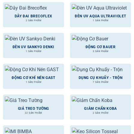
DÂY ĐAI BRECOFLEX
ĐÈN UV AQUA ULTRAVIOLET
2 SẢN PHẨM
1 SẢN PHẨM
ĐÈN UV SANKYO DENKI
ĐỘNG CƠ BAUER
1 SẢN PHẨM
3 SẢN PHẨM
ĐỘNG CƠ KHÍ NÉN GAST
DỤNG CỤ KHUẤY - TRỘN
1 SẢN PHẨM
7 SẢN PHẨM
GIÁ TREO TƯỜNG
GIẢM CHẤN KOBA
22 SẢN PHẨM
2 SẢN PHẨM