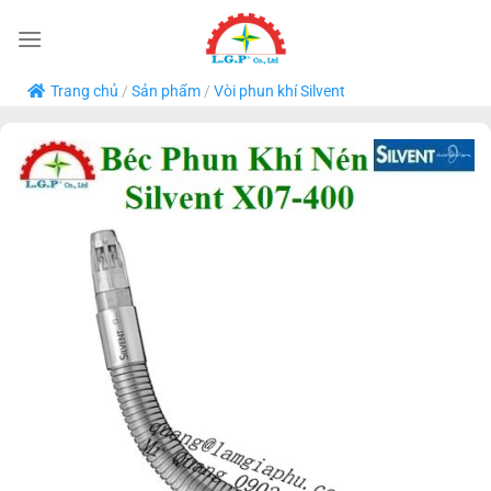
Bỏ
qua
nội
Trang chủ
/
Sản phẩm
/
Vòi phun khí Silvent
dung