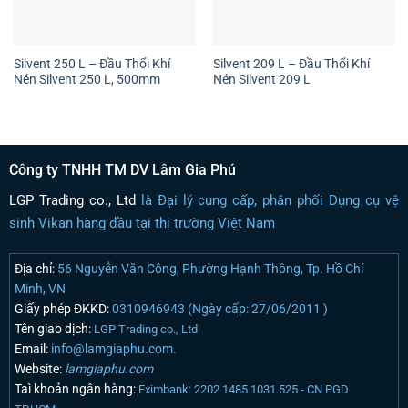
Silvent 250 L – Đầu Thổi Khí
Silvent 209 L – Đầu Thổi Khí
Nén Silvent 250 L, 500mm
Nén Silvent 209 L
Công ty TNHH TM DV Lâm Gia Phú
LGP Trading co., Ltd
là Đại lý cung cấp, phân phối Dụng cụ vệ
sinh Vikan hàng đầu tại thị trường Việt Nam
Địa chỉ:
56 Nguyễn Văn Công, Phường Hạnh Thông, Tp. Hồ Chí
Minh, VN
Giấy phép ĐKKD:
0310946943 (Ngày cấp: 27/06/2011 )
Tên giao dịch:
LGP Trading co., Ltd
Email:
info@lamgiaphu.com.
Website:
lamgiaphu.com
Taì khoản ngân hàng:
Eximbank: 2202 1485 1031 525 - CN PGD