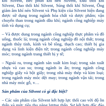
khí Silvent, Béc phun khí nén Silvent, Đầu thổi khí
Silvent, Dao thổi khí Silvent, Súng thổi khí Silvent, Ống
giảm âm khí nén Silvent và Phụ kiện của Silvent hiện đang
được sử dụng trong ngành hóa chất và dược phẩm; vận
chuyển than trong ngành dầu khí; ngành công nghiệp máy
tính và dụng cụ;
– Và được dung trong ngành công nghiệp thực phẩm và đồ
uống, thuốc lá; trong ngành công nghiệp đồ nội thất; trong
ngành thủy tinh, kính và bê tông, thạch cao; thiết bị gia
dụng và linh kiện điện tử; trong ngành công nghiệp máy
móc; trong ngành trang thiết bị y tế;
– Ngoài ra, trong ngành sản xuất kim loại; trong sản xuất
nhựa và cao su; trong ngành in ấn; trong ngành công
nghiệp giấy và bột giấy; trong nhà máy thép và kim loại;
trong ngành máy móc dệt may; trong ngành vận tải; trong
nhà máy móc gỗ, v…
Sản phẩm của Silvent có gì đặc biệt?
– Các sản phẩm của Silvent kết hợp lực thổi cao với độ ồn
thấp và mức tiêu thụ năng lượng thấp. Sự kết hợp độc đáo