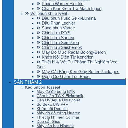
Phanh Warner Electric
Chân Kim Kiểm Tra Mạch Ingun
Vòi phun khí Silvent
Đầu phun Fuso Seiki-Lumina
Đầu Phun Lechler
Súng phun Vortec
Chỉnh lưu IXYS
Chỉnh lưu Sanrex
Chỉnh lưu Semikron
Chỉnh lưu Saishemok
Máy Đo Mức Radar Bolong-Beron
Khớp Nối Điện Từ Kendrion
Thiết bị & Vật Tư Phòng Thí Nghiệm Vee
Gee
Máy Cắt Băng Keo Giấy Better Packages
Động Cơ Giảm Tốc Bauer
SẢN PHẨM 2
Keo Silicon Tosseal
Máy đo độ bóng BYK
Cảm biến TWK-Elektronik
Đèn UV Aqua Ultraviolet
Bộ Beka UK/ P+F
Khớp nối Deublin
Máy đo độ cứng Huatec
Thiết bị khí nén Solimar
Dao cắt Slice
Máy cân hạt Hinotek