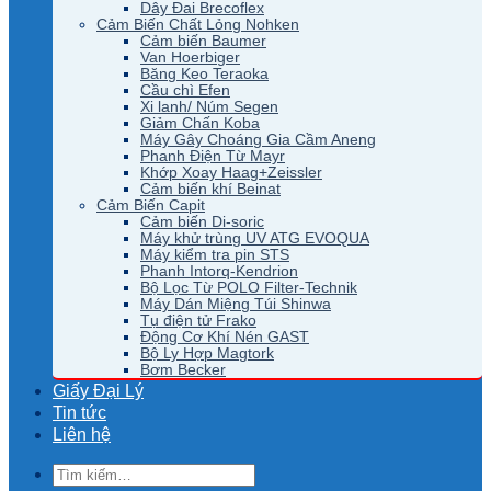
Dây Đai Brecoflex
Cảm Biến Chất Lỏng Nohken
Cảm biến Baumer
Van Hoerbiger
Băng Keo Teraoka
Cầu chì Efen
Xi lanh/ Núm Segen
Giảm Chấn Koba
Máy Gây Choáng Gia Cầm Aneng
Phanh Điện Từ Mayr
Khớp Xoay Haag+Zeissler
Cảm biến khí Beinat
Cảm Biến Capit
Cảm biến Di-soric
Máy khử trùng UV ATG EVOQUA
Máy kiểm tra pin STS
Phanh Intorq-Kendrion
Bộ Lọc Từ POLO Filter-Technik
Máy Dán Miệng Túi Shinwa
Tụ điện tử Frako
Động Cơ Khí Nén GAST
Bộ Ly Hợp Magtork
Bơm Becker
Giấy Đại Lý
Tin tức
Liên hệ
Tìm