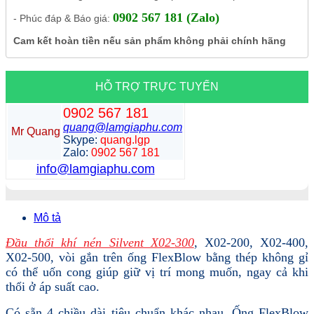
0902 567 181 (Zalo)
- Phúc đáp & Báo giá:
Cam kết hoàn tiền nếu sản phẩm không phải chính hãng
HỖ TRỢ TRỰC TUYẾN
0902 567 181
quang@lamgiaphu.com
Mr Quang
Skype:
quang.lgp
Zalo:
0902 567 181
info@lamgiaphu.com
Mô tả
Đầu thổi khí nén Silvent X02-
3
00
, X02-200, X02-400,
X02-500, vòi gắn trên ống FlexBlow bằng thép không gỉ
có thể uốn cong giúp giữ vị trí mong muốn, ngay cả khi
thổi ở áp suất cao.
Có sẵn 4 chiều dài tiêu chuẩn khác nhau. Ống FlexBlow