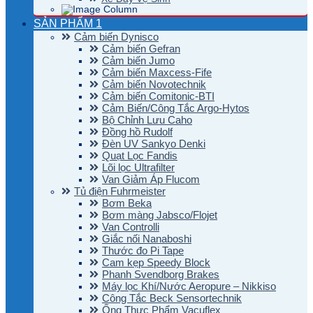
SẢN PHẨM 1
Cảm biến Dynisco
Cảm biến Gefran
Cảm biến Jumo
Cảm biến Maxcess-Fife
Cảm biến Novotechnik
Cảm biến Comitonic-BTI
Cảm Biến/Công Tắc Argo-Hytos
Bộ Chỉnh Lưu Caho
Đồng hồ Rudolf
Đèn UV Sankyo Denki
Quạt Lọc Fandis
Lõi lọc Ultrafilter
Van Giảm Áp Flucom
Tủ điện Fuhrmeister
Bơm Beka
Bơm màng Jabsco/Flojet
Van Controlli
Giắc nối Nanaboshi
Thước đo Pi Tape
Cam kẹp Speedy Block
Phanh Svendborg Brakes
Máy lọc Khí/Nước Aeropure – Nikkiso
Công Tắc Beck Sensortechnik
Ống Thực Phẩm Vacuflex