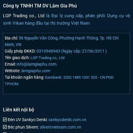
Công ty TNHH TM DV Lâm Gia Phú
LGP Trading co., Ltd
là Đại lý cung cấp, phân phối Dụng cụ vệ
sinh Vikan hàng đầu tại thị trường Việt Nam
Địa chỉ:
56 Nguyễn Văn Công, Phường Hạnh Thông, Tp. Hồ Chí
Minh, VN
Giấy phép ĐKKD:
0310946943 (Ngày cấp: 27/06/2011 )
Tên giao dịch:
LGP Trading co., Ltd
Email:
info@lamgiaphu.com.
Website:
lamgiaphu.com
Taì khoản ngân hàng:
Eximbank: 2202 1485 1031 525 - CN PGD
TP.HCM.
Liên kết nội bộ
Đèn UV Sankyo Denki:
sankyodenki.com.vn
Béc phun Silvent:
silventvietnam.com.vn