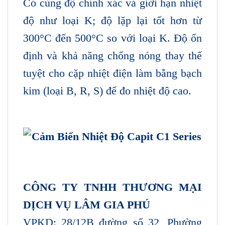
Có cùng độ chính xác và giới hạn nhiệt
độ như loại K; độ lặp lại tốt hơn từ
300°C đến 500°C so với loại K. Độ ổn
định và khả năng chống nóng thay thế
tuyệt cho cặp nhiệt điện làm bằng bạch
kim (loại B, R, S) để đo nhiệt độ cao.
CÔNG TY TNHH THƯƠNG MẠI
DỊCH VỤ LÂM GIA PHÚ
VPKD: 28/12B đường số 32, Phường